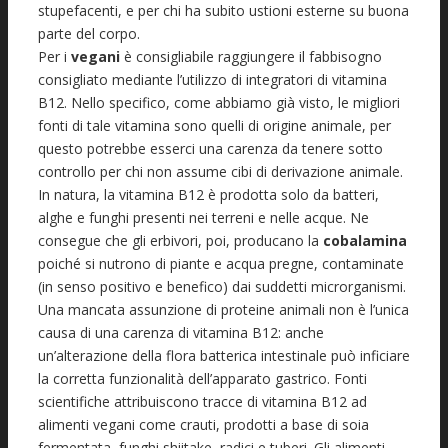
stupefacenti, e per chi ha subito ustioni esterne su buona
parte del corpo.
Per i
vegani
è consigliabile raggiungere il fabbisogno
consigliato mediante l’utilizzo di integratori di vitamina
B12. Nello specifico, come abbiamo già visto, le migliori
fonti di tale vitamina sono quelli di origine animale, per
questo potrebbe esserci una carenza da tenere sotto
controllo per chi non assume cibi di derivazione animale.
In natura, la vitamina B12 è prodotta solo da batteri,
alghe e funghi presenti nei terreni e nelle acque. Ne
consegue che gli erbivori, poi, producano la
cobalamina
poiché si nutrono di piante e acqua pregne, contaminate
(in senso positivo e benefico) dai suddetti microrganismi.
Una mancata assunzione di proteine animali non è l’unica
causa di una carenza di vitamina B12: anche
un’alterazione della flora batterica intestinale può inficiare
la corretta funzionalità dell’apparato gastrico. Fonti
scientifiche attribuiscono tracce di vitamina B12 ad
alimenti vegani come crauti, prodotti a base di soia
fermentata, funghi shiitake, radici e tuberi. Gli alimenti