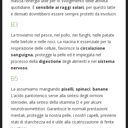
rilascia l’energia utile per lo svolgimento delle attività
quotidiane. È
sensibile ai raggi solari
, per questo latte
e derivati dovrebbero essere sempre protetti da involucri.
B3
La troviamo nel pesce, nel pollo, nei funghi, nelle patate
nelle bietole e nelle noci. La niacina è essenziale per la
respirazione delle cellule, favorisce la
circolazione
sanguigna
, protegge la pelle ed è impiegata nel
processo della
digestione
degli alimenti e nel
sistema
nervoso
.
B5
La assumiamo mangiando
piselli
,
spinaci
,
banane
.
L’acido pantotenico serve alla sintesi degli ormoni
steroidei, alla sintesi della vitamina D e per alcuni
neurotrasmettitori. Garantisce le normali prestazioni
mentali, protegge la nostra pelle, i nostri capelli, previene
stati di stanchezza ed è utile alla cicatrizzazione di ferite