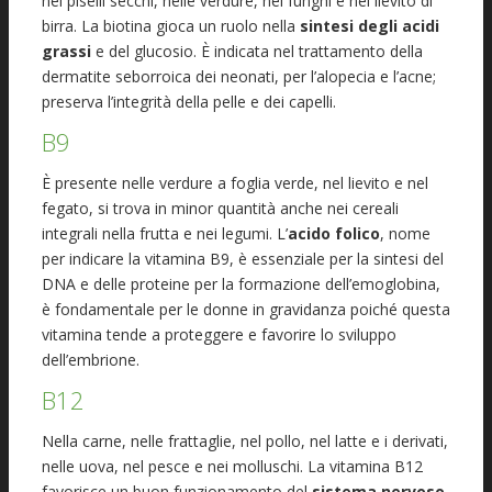
nei piselli secchi, nelle verdure, nei funghi e nel lievito di
birra. La biotina gioca un ruolo nella
sintesi degli acidi
grassi
e del glucosio. È indicata nel trattamento della
dermatite seborroica dei neonati, per l’alopecia e l’acne;
preserva l’integrità della pelle e dei capelli.
B9
È presente nelle verdure a foglia verde, nel lievito e nel
fegato, si trova in minor quantità anche nei cereali
integrali nella frutta e nei legumi. L’
acido folico
, nome
per indicare la vitamina B9, è essenziale per la sintesi del
DNA e delle proteine per la formazione dell’emoglobina,
è fondamentale per le donne in gravidanza poiché questa
vitamina tende a proteggere e favorire lo sviluppo
dell’embrione.
B12
Nella carne, nelle frattaglie, nel pollo, nel latte e i derivati,
nelle uova, nel pesce e nei molluschi. La vitamina B12
favorisce un buon funzionamento del
sistema nervoso